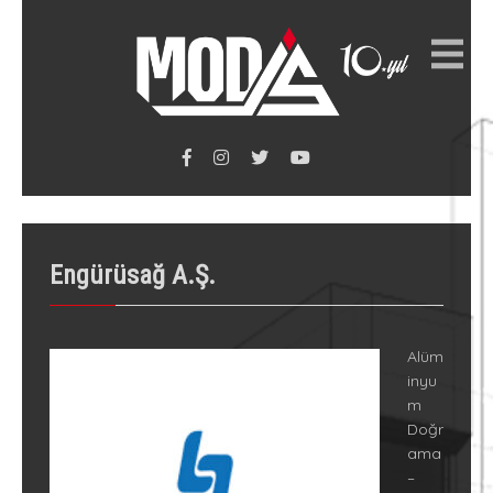
Engürüsağ A.Ş.
Alüm
inyu
m
Doğr
ama
–