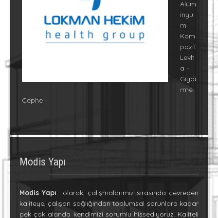
Alüm
inyu
m
Kom
pozit
Levh
a –
Giydi
rme
Cephe
Modis Yapı
Modis Yapı
olarak, çalışmalarımız sırasında çevreden
kaliteye, çalışan sağlığından toplumsal sorunlara kadar
pek çok alanda kendimizi sorumlu hissediyoruz. Kaliteli